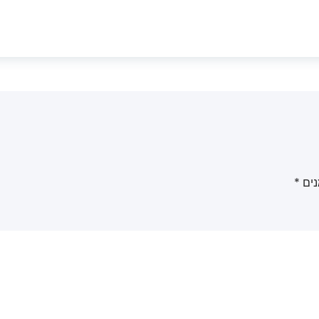
נים
*