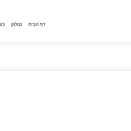
דף הבית
נטלוק
כש