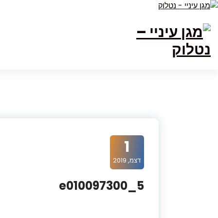
Ski
t
Conten
1
דצמ, 2019
e010097300_5